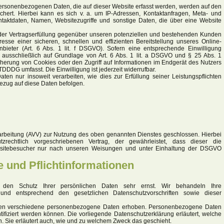
personenbezogenen Daten, die auf dieser Website erfasst werden, werden auf den
chert. Hierbei kann es sich v. a. um IP-Adressen, Kontaktanfragen, Meta- und
taktdaten, Namen, Websitezugriffe und sonstige Daten, die über eine Website
der Vertragserfüllung gegenüber unseren potenziellen und bestehenden Kunden
resse einer sicheren, schnellen und effizienten Bereitstellung unseres Online-
bieter (Art. 6 Abs. 1 lit. f DSGVO). Sofern eine entsprechende Einwilligung
g ausschließlich auf Grundlage von Art. 6 Abs. 1 lit. a DSGVO und § 25 Abs. 1
herung von Cookies oder den Zugriff auf Informationen im Endgerät des Nutzers
TDDDG umfasst. Die Einwilligung ist jederzeit widerrufbar.
ten nur insoweit verarbeiten, wie dies zur Erfüllung seiner Leistungspflichten
Bezug auf diese Daten befolgen.
rarbeitung (AVV) zur Nutzung des oben genannten Dienstes geschlossen. Hierbei
rechtlich vorgeschriebenen Vertrag, der gewährleistet, dass dieser die
itebesucher nur nach unseren Weisungen und unter Einhaltung der DSGVO
 und Pflicht­informationen
 den Schutz Ihrer persönlichen Daten sehr ernst. Wir behandeln Ihre
und entsprechend den gesetzlichen Datenschutzvorschriften sowie dieser
den verschiedene personenbezogene Daten erhoben. Personenbezogene Daten
tifiziert werden können. Die vorliegende Datenschutzerklärung erläutert, welche
n. Sie erläutert auch, wie und zu welchem Zweck das geschieht.