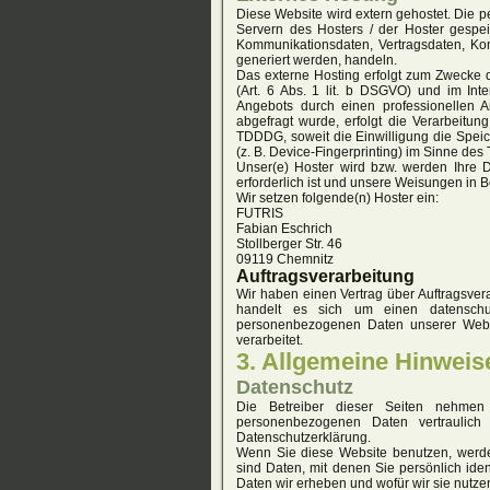
Diese Website wird extern gehostet. Die 
Servern des Hosters / der Hoster gespei
Kommunikationsdaten, Vertragsdaten, Kon
generiert werden, handeln.
Das externe Hosting erfolgt zum Zwecke 
(Art. 6 Abs. 1 lit. b DSGVO) und im Inte
Angebots durch einen professionellen An
abgefragt wurde, erfolgt die Verarbeitun
TDDDG, soweit die Einwilligung die Speic
(z. B. Device-Fingerprinting) im Sinne des 
Unser(e) Hoster wird bzw. werden Ihre Da
erforderlich ist und unsere Weisungen in 
Wir setzen folgende(n) Hoster ein:
FUTRIS
Fabian Eschrich
Stollberger Str. 46
09119 Chemnitz
Auftragsverarbeitung
Wir haben einen Vertrag über Auftragsve
handelt es sich um einen datenschutz
personenbezogenen Daten unserer Webs
verarbeitet.
3. Allgemeine Hinweise
Datenschutz
Die Betreiber dieser Seiten nehmen
personenbezogenen Daten vertraulich 
Datenschutzerklärung.
Wenn Sie diese Website benutzen, wer
sind Daten, mit denen Sie persönlich iden
Daten wir erheben und wofür wir sie nutze