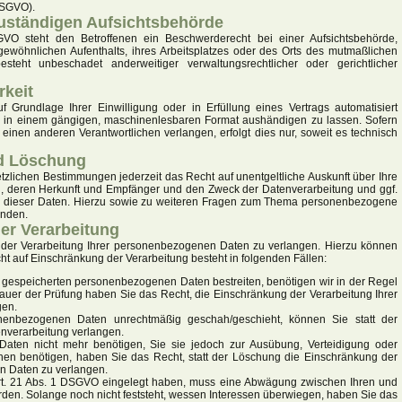
SGVO).
uständigen Aufsichts­behörde
O steht den Betroffenen ein Beschwerderecht bei einer Aufsichtsbehörde,
gewöhnlichen Aufenthalts, ihres Arbeitsplatzes oder des Orts des mutmaßlichen
teht unbeschadet anderweitiger verwaltungsrechtlicher oder gerichtlicher
rkeit
 Grundlage Ihrer Einwilligung oder in Erfüllung eines Vertrags automatisiert
ten in einem gängigen, maschinenlesbaren Format aushändigen zu lassen. Sofern
einen anderen Verantwortlichen verlangen, erfolgt dies nur, soweit es technisch
nd Löschung
lichen Bestimmungen jederzeit das Recht auf unentgeltliche Auskunft über Ihre
 deren Herkunft und Empfänger und den Zweck der Datenverarbeitung und ggf.
ng dieser Daten. Hierzu sowie zu weiteren Fragen zum Thema personenbezogene
enden.
er Verarbeitung
 der Verarbeitung Ihrer personenbezogenen Daten zu verlangen. Hierzu können
ht auf Einschränkung der Verarbeitung besteht in folgenden Fällen:
ns gespeicherten personenbezogenen Daten bestreiten, benötigen wir in der Regel
Dauer der Prüfung haben Sie das Recht, die Einschränkung der Verarbeitung Ihrer
gen.
nenbezogenen Daten unrechtmäßig geschah/geschieht, können Sie statt der
nverarbeitung verlangen.
aten nicht mehr benötigen, Sie sie jedoch zur Ausübung, Verteidigung oder
n benötigen, haben Sie das Recht, statt der Löschung die Einschränkung der
n Daten zu verlangen.
t. 21 Abs. 1 DSGVO eingelegt haben, muss eine Abwägung zwischen Ihren und
en. Solange noch nicht feststeht, wessen Interessen überwiegen, haben Sie das