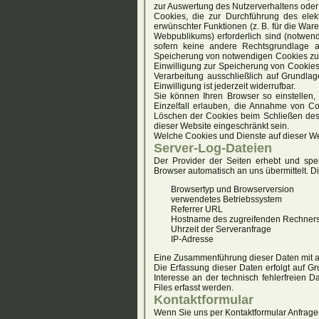
zur Auswertung des Nutzerverhaltens od
Cookies, die zur Durchführung des elek
erwünschter Funktionen (z. B. für die War
Webpublikums) erforderlich sind (notwend
sofern keine andere Rechtsgrundlage a
Speicherung von notwendigen Cookies zur t
Einwilligung zur Speicherung von Cookies
Verarbeitung ausschließlich auf Grundlag
Einwilligung ist jederzeit widerrufbar.
Sie können Ihren Browser so einstellen
Einzelfall erlauben, die Annahme von Co
Löschen der Cookies beim Schließen des B
dieser Website eingeschränkt sein.
Welche Cookies und Dienste auf dieser We
Server-Log-Dateien
Der Provider der Seiten erhebt und spei
Browser automatisch an uns übermittelt. Di
Browsertyp und Browserversion
verwendetes Betriebssystem
Referrer URL
Hostname des zugreifenden Rechner
Uhrzeit der Serveranfrage
IP-Adresse
Eine Zusammenführung dieser Daten mit 
Die Erfassung dieser Daten erfolgt auf Gr
Interesse an der technisch fehlerfreien 
Files erfasst werden.
Kontaktformular
Wenn Sie uns per Kontaktformular Anfrag