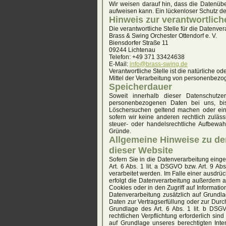
Wir weisen darauf hin, dass die Datenübe
aufweisen kann. Ein lückenloser Schutz der 
Hinweis zur verantwortlich
Die verantwortliche Stelle für die Datenver
Brass & Swing Orchester Ottendorf e. V.
Biensdorfer Straße 11
09244 Lichtenau
Telefon: +49 371 33424638
E-Mail:
info@brass-swing.de
Verantwortliche Stelle ist die natürliche 
Mittel der Verarbeitung von personenbezog
Speicherdauer
Soweit innerhalb dieser Datenschutze
personenbezogenen Daten bei uns, bis 
Löschersuchen geltend machen oder eine
sofern wir keine anderen rechtlich zulä
steuer- oder handelsrechtliche Aufbewahr
Gründe.
Allgemeine Hinweise zu de
dieser Website
Sofern Sie in die Datenverarbeitung eing
Art. 6 Abs. 1 lit. a DSGVO bzw. Art. 9 A
verarbeitet werden. Im Falle einer ausdrü
erfolgt die Datenverarbeitung außerdem a
Cookies oder in den Zugriff auf Information
Datenverarbeitung zusätzlich auf Grundla
Daten zur Vertragserfüllung oder zur Durc
Grundlage des Art. 6 Abs. 1 lit. b DSGV
rechtlichen Verpflichtung erforderlich sin
auf Grundlage unseres berechtigten Inter