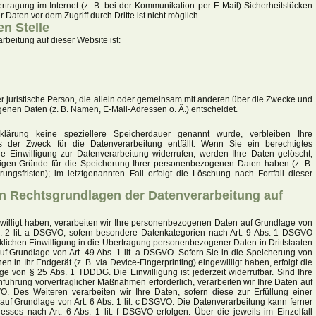
rtragung im Internet (z. B. bei der Kommunikation per E-Mail) Sicherheitslücken
Daten vor dem Zugriff durch Dritte ist nicht möglich.
en Stelle
arbeitung auf dieser Website ist:
oder juristische Person, die allein oder gemeinsam mit anderen über die Zwecke und
enen Daten (z. B. Namen, E-Mail-Adressen o. Ä.) entscheidet.
rklärung keine speziellere Speicherdauer genannt wurde, verbleiben Ihre
der Zweck für die Datenverarbeitung entfällt. Wenn Sie ein berechtigtes
 Einwilligung zur Datenverarbeitung widerrufen, werden Ihre Daten gelöscht,
ssigen Gründe für die Speicherung Ihrer personenbezogenen Daten haben (z. B.
ungsfristen); im letztgenannten Fall erfolgt die Löschung nach Fortfall dieser
n Rechtsgrundlagen der Datenverarbeitung auf
ewilligt haben, verarbeiten wir Ihre personenbezogenen Daten auf Grundlage von
bs. 2 lit. a DSGVO, sofern besondere Datenkategorien nach Art. 9 Abs. 1 DSGVO
cklichen Einwilligung in die Übertragung personenbezogener Daten in Drittstaaten
uf Grundlage von Art. 49 Abs. 1 lit. a DSGVO. Sofern Sie in die Speicherung von
en in Ihr Endgerät (z. B. via Device-Fingerprinting) eingewilligt haben, erfolgt die
ge von § 25 Abs. 1 TDDDG. Die Einwilligung ist jederzeit widerrufbar. Sind Ihre
hführung vorvertraglicher Maßnahmen erforderlich, verarbeiten wir Ihre Daten auf
O. Des Weiteren verarbeiten wir Ihre Daten, sofern diese zur Erfüllung einer
d auf Grundlage von Art. 6 Abs. 1 lit. c DSGVO. Die Datenverarbeitung kann ferner
esses nach Art. 6 Abs. 1 lit. f DSGVO erfolgen. Über die jeweils im Einzelfall