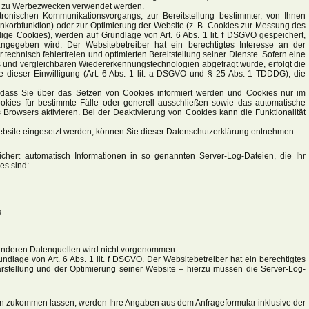
er zu Werbezwecken verwendet werden.
tronischen Kommunikationsvorgangs, zur Bereitstellung bestimmter, von Ihnen
enkorbfunktion) oder zur Optimierung der Website (z. B. Cookies zur Messung des
ige Cookies), werden auf Grundlage von Art. 6 Abs. 1 lit. f DSGVO gespeichert,
ngegeben wird. Der Websitebetreiber hat ein berechtigtes Interesse an der
echnisch fehlerfreien und optimierten Bereitstellung seiner Dienste. Sofern eine
 und vergleichbaren Wiedererkennungstechnologien abgefragt wurde, erfolgt die
e dieser Einwilligung (Art. 6 Abs. 1 lit. a DSGVO und § 25 Abs. 1 TDDDG); die
, dass Sie über das Setzen von Cookies informiert werden und Cookies nur im
okies für bestimmte Fälle oder generell ausschließen sowie das automatische
rowsers aktivieren. Bei der Deaktivierung von Cookies kann die Funktionalität
bsite eingesetzt werden, können Sie dieser Datenschutzerklärung entnehmen.
chert automatisch Informationen in so genannten Server-Log-Dateien, die Ihr
es sind:
s
anderen Datenquellen wird nicht vorgenommen.
undlage von Art. 6 Abs. 1 lit. f DSGVO. Der Websitebetreiber hat ein berechtigtes
Darstellung und der Optimierung seiner Website – hierzu müssen die Server-Log-
en zukommen lassen, werden Ihre Angaben aus dem Anfrageformular inklusive der