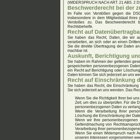
(WIDERSPRUCH NACH ART. 21 ABS. 2 D
Beschwerde­recht bei der z
Im Falle von Verstößen gegen die DSGV
insbesondere in dem Mitgliedstaat ihres 
Verstoßes zu. Das Beschwerderecht bes
Rechtsbehelfe.
Recht auf Daten­übertrag­ba
Sie haben das Recht, Daten, die wir auf
verarbeiten, an sich oder an einen Drit
Sie die direkte Übertragung der Daten an 
machbar ist.
Auskunft, Berichtigung u
Sie haben im Rahmen der geltenden gesetz
gespeicherten personenbezogenen Daten,
ein Recht auf Berichtigung oder Löschu
Daten können Sie sich jederzeit an uns w
Recht auf Einschränkung d
Sie haben das Recht, die Einschränkung
Sie sich jederzeit an uns wenden. Das Rec
Wenn Sie die Richtigkeit Ihrer bei u
Zeit, um dies zu überprüfen. Für die 
personenbezogenen Daten zu verlan
Wenn die Verarbeitung Ihrer perso
Löschung die Einschränkung der Date
Wenn wir Ihre personenbezogenen D
Geltendmachung von Rechtsansprüche
Verarbeitung Ihrer personenbezogene
Wenn Sie einen Widerspruch nach Ar
unseren Interessen vorgenommen werd