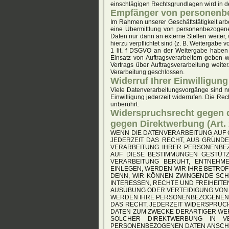
einschlägigen Rechtsgrundlagen wird in d
Empfänger von personenb
Im Rahmen unserer Geschäftstätigkeit arb
eine Übermittlung von personenbezogene
Daten nur dann an externe Stellen weiter, 
hierzu verpflichtet sind (z. B. Weitergabe
1 lit. f DSGVO an der Weitergabe haben
Einsatz von Auftragsverarbeitern geben
Vertrags über Auftragsverarbeitung weit
Verarbeitung geschlossen.
Widerruf Ihrer Einwilligun
Viele Datenverarbeitungsvorgänge sind nur
Einwilligung jederzeit widerrufen. Die Re
unberührt.
Widerspruchsrecht gegen d
gegen Direktwerbung (Art
WENN DIE DATENVERARBEITUNG AUF GR
JEDERZEIT DAS RECHT, AUS GRÜNDE
VERARBEITUNG IHRER PERSONENBEZ
AUF DIESE BESTIMMUNGEN GESTÜTZ
VERARBEITUNG BERUHT, ENTNEHM
EINLEGEN, WERDEN WIR IHRE BETRO
DENN, WIR KÖNNEN ZWINGENDE SCH
INTERESSEN, RECHTE UND FREIHEIT
AUSÜBUNG ODER VERTEIDIGUNG VON 
WERDEN IHRE PERSONENBEZOGENEN D
DAS RECHT, JEDERZEIT WIDERSPRU
DATEN ZUM ZWECKE DERARTIGER WERB
SOLCHER DIREKTWERBUNG IN V
PERSONENBEZOGENEN DATEN ANSCH