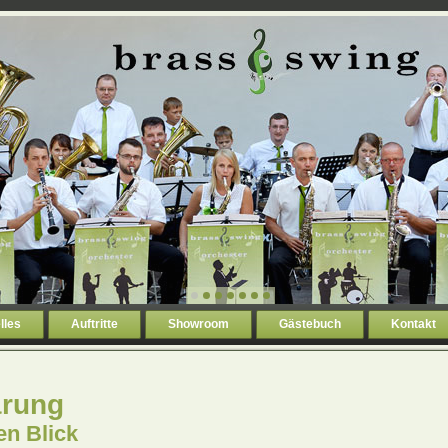
lles
Auftritte
Showroom
Gästebuch
Kontakt
ärung
en Blick