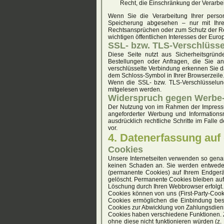
Recht, die Einschränkung der Verarb
Wenn Sie die Verarbeitung Ihrer pers
Speicherung abgesehen – nur mit Ihre
Rechtsansprüchen oder zum Schutz der Rec
wichtigen öffentlichen Interesses der Euro
SSL- bzw. TLS-Verschlüss
Diese Seite nutzt aus Sicherheitsgründ
Bestellungen oder Anfragen, die Sie an
verschlüsselte Verbindung erkennen Sie dar
dem Schloss-Symbol in Ihrer Browserzeile
Wenn die SSL- bzw. TLS-Verschlüsselung a
mitgelesen werden.
Widerspruch gegen Werbe-
Der Nutzung von im Rahmen der Impressum
angeforderter Werbung und Informationsm
ausdrücklich rechtliche Schritte im Fall
vor.
4. Datenerfassung auf
Cookies
Unsere Internetseiten verwenden so genan
keinen Schaden an. Sie werden entweder
(permanente Cookies) auf Ihrem Endgerä
gelöscht. Permanente Cookies bleiben auf 
Löschung durch Ihren Webbrowser erfolgt.
Cookies können von uns (First-Party-Cook
Cookies ermöglichen die Einbindung best
Cookies zur Abwicklung von Zahlungsdiens
Cookies haben verschiedene Funktionen. 
ohne diese nicht funktionieren würden (z