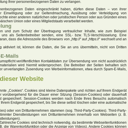
eitung Ihrer personenbezogenen Daten zu verlangen.
onenbezogenen Daten eingeschränkt haben, dürfen diese Daten – von ihrer
r Einwilligung oder zur Geltendmachung, Ausübung oder Verteidigung von
hte einer anderen natürlichen oder juristischen Person oder aus Gründen eines
päischen Union oder eines Mitgliedstaats verarbeitet werden.
elung
en und zum Schutz der Übertragung vertraulicher Inhalte, wie zum Beispiel
 uns als Seitenbetreiber senden, eine SSL- bzw. TLS-Verschlüsselung. Eine
an, dass die Adresszeile des Browsers von „http://“ auf „https://“ wechselt und an
.
ktiviert ist, können die Daten, die Sie an uns übermitteln, nicht von Dritten
E-Mails
spflicht veröffentlichten Kontaktdaten zur Übersendung von nicht ausdrücklich
aterialien wird hiermit widersprochen. Die Betreiber der Seiten behalten sich
e der unverlangten Zusendung von Werbeinformationen, etwa durch Spam-E-Mails,
 dieser Website
nte „Cookies“. Cookies sind kleine Datenpakete und richten auf Ihrem Endgerät
 vorübergehend für die Dauer einer Sitzung (Session-Cookies) oder dauerhaft
t gespeichert. Session-Cookies werden nach Ende Ihres Besuchs automatisch
Ihrem Endgerät gespeichert, bis Sie diese selbst löschen oder eine automatische
ies) oder von Drittunternehmen stammen (sog. Third-Party-Cookies). Third-Party-
immter Dienstleistungen von Drittunternehmen innerhalb von Webseiten (z. B.
tleistungen).
Zahlreiche Cookies sind technisch notwendig, da bestimmte Webseitenfunktionen
. B. die Warenkorbfunktion oder die Anzeige von Videos). Andere Cookies können