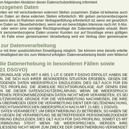
en folgenden Absätzen dieser Datenschutzerklärung informiert.
ezogenen Daten
eiten wir mit verschiedenen externen Stellen zusammen. Dabei ist teilweise auch
n Daten an diese externen Stellen erforderlich. Wir geben personenbezogene
wenn dies im Rahmen einer Vertragserfüllung erforderlich ist, wenn wir gesetzlich
 von Daten an Steuerbehörden), wenn wir ein berechtigtes Interesse nach Art. 6 Abs.
 oder wenn eine sonstige Rechtsgrundlage die Datenweitergabe erlaubt. Beim
 wir personenbezogene Daten unserer Kunden nur auf Grundlage eines gültigen
er. Im Falle einer gemeinsamen Verarbeitung wird ein Vertrag über gemeinsame
g zur Datenverarbeitung
 mit Ihrer ausdrücklichen Einwilligung möglich. Sie können eine bereits erteilte
chtmäßigkeit der bis zum Widerruf erfolgten Datenverarbeitung bleibt vom Widerruf
ie Datenerhebung in besonderen Fällen sowie
. 21 DSGVO)
UNDLAGE VON ART. 6 ABS. 1 LIT. E ODER F DSGVO ERFOLGT, HABEN SIE
N, DIE SICH AUS IHRER BESONDEREN SITUATION ERGEBEN, GEGEN DIE
OGENEN DATEN WIDERSPRUCH EINZULEGEN; DIES GILT AUCH FÜR EIN
TES PROFILING. DIE JEWEILIGE RECHTSGRUNDLAGE, AUF DENEN EINE
EN SIE DIESER DATENSCHUTZERKLÄRUNG. WENN SIE WIDERSPRUCH
FFENEN PERSONENBEZOGENEN DATEN NICHT MEHR VERARBEITEN, ES SEI
UTZWÜRDIGE GRÜNDE FÜR DIE VERARBEITUNG NACHWEISEN, DIE IHRE
EN ÜBERWIEGEN ODER DIE VERARBEITUNG DIENT DER GELTENDMACHUNG,
RECHTSANSPRÜCHEN (WIDERSPRUCH NACH ART. 21 ABS. 1 DSGVO).
ATEN VERARBEITET, UM DIREKTWERBUNG ZU BETREIBEN, SO HABEN SIE
CH GEGEN DIE VERARBEITUNG SIE BETREFFENDER PERSONENBEZOGENER
UNG EINZULEGEN; DIES GILT AUCH FÜR DAS PROFILING, SOWEIT ES MIT
ERBINDUNG STEHT. WENN SIE WIDERSPRECHEN, WERDEN IHRE
LIESSEND NICHT MEHR ZUM ZWECKE DER DIREKTWERBUNG VERWENDET