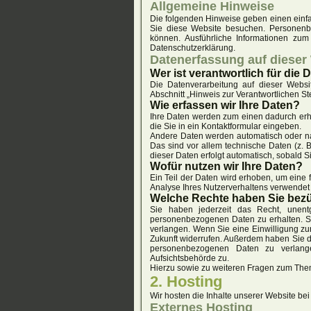
Allgemeine Hinweise
Die folgenden Hinweise geben einen einf
Sie diese Website besuchen. Personenbe
können. Ausführliche Informationen zu
Datenschutzerklärung.
Datenerfassung auf dieser
Wer ist verantwortlich für die
Die Datenverarbeitung auf dieser Websi
Abschnitt „Hinweis zur Verantwortlichen S
Wie erfassen wir Ihre Daten?
Ihre Daten werden zum einen dadurch erho
die Sie in ein Kontaktformular eingeben.
Andere Daten werden automatisch oder nac
Das sind vor allem technische Daten (z. B
dieser Daten erfolgt automatisch, sobald S
Wofür nutzen wir Ihre Daten?
Ein Teil der Daten wird erhoben, um eine 
Analyse Ihres Nutzerverhaltens verwendet
Welche Rechte haben Sie bezü
Sie haben jederzeit das Recht, unentg
personenbezogenen Daten zu erhalten. S
verlangen. Wenn Sie eine Einwilligung zur
Zukunft widerrufen. Außerdem haben Sie d
personenbezogenen Daten zu verlange
Aufsichtsbehörde zu.
Hierzu sowie zu weiteren Fragen zum The
2. Hosting
Wir hosten die Inhalte unserer Website bei
Externes Hosting