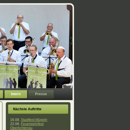
Intern
Presse
Nächste Auftritte
16.08.
Stadtfest Mügeln
22.08.
Feuerwehrfest
Oberlichtenau