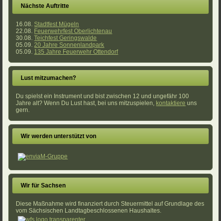
Nächste Auftritte
16.08.
Stadtfest Mügeln
22.08.
Feuerwehrfest Oberlichtenau
30.08.
Teichfest Geringswalde
05.09.
20 Jahre Sonnenlandpark
05.09.
135 Jahre Feuerwehr Ottendorf
Lust mitzumachen?
Du spielst ein Instrument und bist zwischen 12 und ungefähr 100
Jahre alt? Wenn Du Lust hast, bei uns mitzuspielen,
kontaktiere
uns
gern.
Wir werden unterstützt von
Wir für Sachsen
Diese Maßnahme wird finanziert durch Steuermittel auf Grundlage des
vom Sächsischen Landtagbeschlossenen Haushaltes.