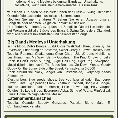
moderne Hits und Medleys bekannter Bands zur Unterhaltung,
Rock&Roll, Swing und latein-amerikanische Hits zum Tanz
wünschen. Für jeden Anlass bietet Ihnen das Brass & Swing Orchester
Ottendorf die passende musikalische Untermalung.
Möchten Sie mehr erfahren ? Sehen Sie einen Auszug unserer
Songliste oder nehmen Sie gleich Kontakt mit uns auf.
Hier finden Sie einen Auszug unserer Songliste. Diese Liste beinhaltet
bei Weitem nicht alle Stücke des Brass & Swing Orchesters Ottendorf,
wohl aber unsere bekanntesten und beliebtesten Songs.
Big Band / Medleys / Unterhaltung
In The Mood, Dob’s Boogie, Just A Closer Walk With Thee, Down By The
Riverside, Erinnerung an Satchmo, Sweet Georgia Brown, Yackety Sax,
Tequila, Ramona, Chattanooga Choo Choo, Udo Jürgens Highlights,
Les Humphries, My Way, Benny Goodman: The King Of Swing, Let´s
Rock, It Don´t Mean A Thing, Bugle Call Rag, Tiger Rag, Saxophon-
Muckl (Klarinettenmuckl), The Blues Brothers, Go Down Moses, Goody
Goody, On the Sunny Side of the Street, Pennsylvania 6-5000
Rock around the clock, Sänger von Finsterwalde, Everybody needs
Somebody,
C'est si bon, Blue suede shoes, See you later alligator, Bad Leroy
Brown, Java, Big Spender, Frank Sinatra in Concert, Boogie & Boogie,
Tuxedo Junction, Jubilee Marsch, Little Brown Jug, Billy Vaughn
Goldies, St. Louis Blues, Evergreen, Abba, String of Pearls, Filmfestival,
Sweet Home Chicago, Mackie Messer
Lateinamerikanisches
Tequila, Quando, Speedy Gonzales, Patrizia, Biene Maja, El
Cumbanchero, Perfidia