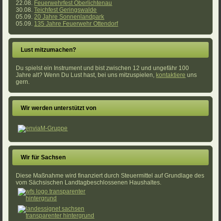
22.08.
Feuerwehrfest Oberlichtenau
30.08.
Teichfest Geringswalde
05.09.
20 Jahre Sonnenlandpark
05.09.
135 Jahre Feuerwehr Ottendorf
Lust mitzumachen?
Du spielst ein Instrument und bist zwischen 12 und ungefähr 100
Jahre alt? Wenn Du Lust hast, bei uns mitzuspielen,
kontaktiere
uns
gern.
Wir werden unterstützt von
Wir für Sachsen
Diese Maßnahme wird finanziert durch Steuermittel auf Grundlage des
vom Sächsischen Landtagbeschlossenen Haushaltes.