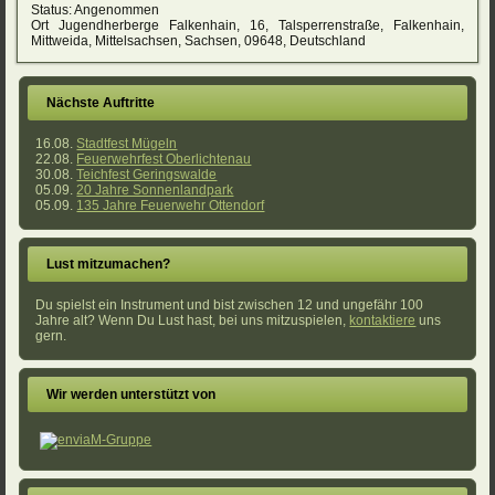
Status: Angenommen
Ort
Jugendherberge Falkenhain, 16, Talsperrenstraße, Falkenhain,
Mittweida, Mittelsachsen, Sachsen, 09648, Deutschland
Nächste Auftritte
16.08.
Stadtfest Mügeln
22.08.
Feuerwehrfest Oberlichtenau
30.08.
Teichfest Geringswalde
05.09.
20 Jahre Sonnenlandpark
05.09.
135 Jahre Feuerwehr Ottendorf
Lust mitzumachen?
Du spielst ein Instrument und bist zwischen 12 und ungefähr 100
Jahre alt? Wenn Du Lust hast, bei uns mitzuspielen,
kontaktiere
uns
gern.
Wir werden unterstützt von